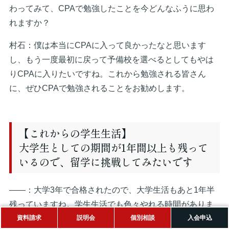
わってみて、CPAで勉強したことを今どんなふうに思わ
れますか？
村石：僕は本当にCPAに入って良かったなと思います
し、もう一度最初に戻って予備校を選べるとしてもやは
りCPAに入りたいですね。これから勉強される皆さん
に、ぜひCPAで勉強されることをお勧めします。
【これからの学生生活】
大学生としての期間が1年間以上も残って
いるので、留学に挑戦してみたいです
――：大学3年で合格されたので、大学生活もあと1年半
残っていますね。学生生活でも色々やれる時間がありま
資料請求
説明会
個別相談
入会申込
すが、大学生中にチャレンジしたいことってあります