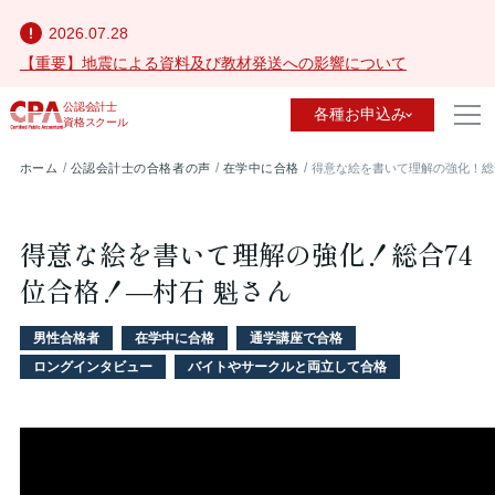
2026.07.28
【重要】地震による資料及び教材発送への影響について
公認会計士
各種お申込み
資格スクール
ホーム
公認会計士の合格者の声
在学中に合格
得意な絵を書いて理解の強化！総合7
得意な絵を書いて理解の強化！総合74
位合格！—村石 魁さん
男性合格者
在学中に合格
通学講座で合格
ロングインタビュー
バイトやサークルと両立して合格