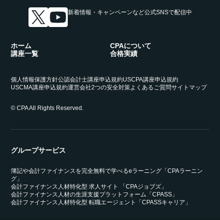
新着情報・キャンペーンなど
公式SNSで配信中
ホーム
CPAについて
講座一覧
合格実績
個人情報保護方針
公認会計士講座申込規約
USCPA講座申込規約
USCMA講座申込規約
運営会社
2つの安全対策
よくあるご質問
サイトマップ
© CPA All Rights Reserved.
グループサービス
簿記や会計ファイナンスを完全無料で学べるeラーニング「CPAラーニン
グ」
会計ファイナンス人材特化型 求人サイト 「CPAジョブズ」
会計ファイナンス人材の生涯支援プラットフォーム「CPASS」
会計ファイナンス人材特化型 転職エージェント「CPASSキャリア」