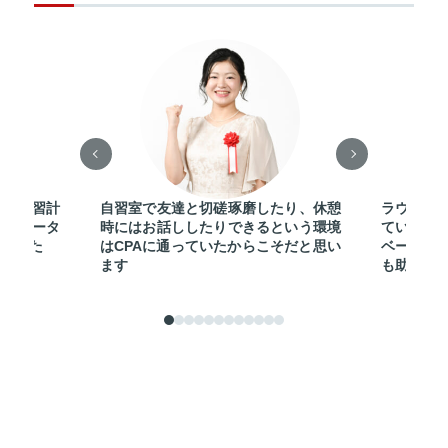
法や学習計
自習室で友達と切磋琢磨したり、休憩
ラウンジ
やチュータ
時にはお話ししたりできるという環境
ている人
りました
はCPAに通っていたからこそだと思い
ベーショ
ます
も助けら