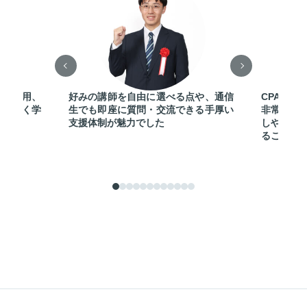
Fの活用、
好みの講師を自由に選べる点や、通信
CPAのテ
迷いなく学
生でも即座に質問・交流できる手厚い
非常に明
支援体制が魅力でした
しやすか
ることが