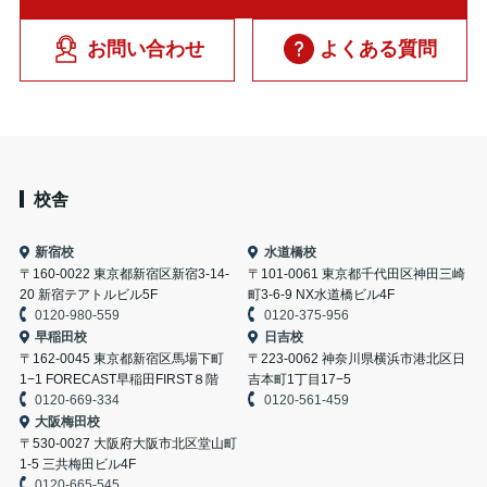
お問い合わせ
よくある質問
校舎
新宿校
水道橋校
〒160-0022 東京都新宿区新宿3-14-
〒101-0061 東京都千代田区神田三崎
20 新宿テアトルビル5F
町3-6-9 NX水道橋ビル4F
0120-980-559
0120-375-956
早稲田校
日吉校
〒162-0045 東京都新宿区馬場下町
〒223-0062 神奈川県横浜市港北区日
1−1 FORECAST早稲田FIRST８階
吉本町1丁目17−5
0120-669-334
0120-561-459
大阪梅田校
〒530-0027 大阪府大阪市北区堂山町
1-5 三共梅田ビル4F
0120-665-545