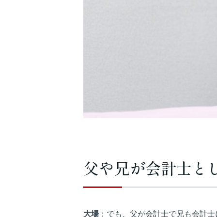
父や兄が会計士と
大場
：でも、父が会計士で兄も会計士