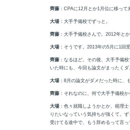
齊藤
：CPAに12月とか1月位に移っ
大場
：大手予備校でずっと。
齊藤
：大手予備校さんで。2012年と
大場
：そうです。2013年の5月に1
齊藤
：なるほど。その後、大手予備校
いた時にも、今回も論文がまったくダ
大場
：8月の論文がダメだった時に、
齊藤
：それなのに、何で大手予備校か
大場
：色々就職しようかとか、税理士
りたいなっていう気持ちが強くて。ず
受けてる途中で、もう辞めるって言っ