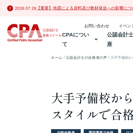
【重要】地震による資料及び教材発送への影響につ
2026.07.28
お問い合わせ
イベン
公認会計士
CPAについ
公認会計
資格スクール
て
座
ホーム
公認会計士の合格者の声
大手予備校から
大手予備校から
スタイルで合格
女性合格者
通学講座で合格
ロン