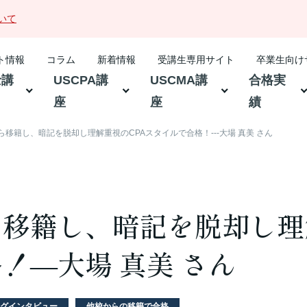
いて
ト情報
コラム
新着情報
受講生専用サイト
卒業生向け
士講
USCPA講
USCMA講
合格実
座
座
績
移籍し、暗記を脱却し理解重視のCPAスタイルで合格！---大場 真美 さん
移籍し、暗記を脱却し理
！—大場 真美 さん
グインタビュー
他校からの移籍で合格