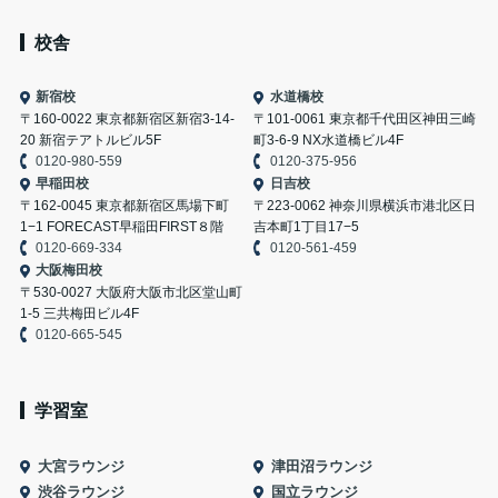
校舎
新宿校
水道橋校
〒160-0022 東京都新宿区新宿3-14-
〒101-0061 東京都千代田区神田三崎
20 新宿テアトルビル5F
町3-6-9 NX水道橋ビル4F
0120-980-559
0120-375-956
早稲田校
日吉校
〒162-0045 東京都新宿区馬場下町
〒223-0062 神奈川県横浜市港北区日
1−1 FORECAST早稲田FIRST８階
吉本町1丁目17−5
0120-669-334
0120-561-459
大阪梅田校
〒530-0027 大阪府大阪市北区堂山町
1-5 三共梅田ビル4F
0120-665-545
学習室
大宮ラウンジ
津田沼ラウンジ
渋谷ラウンジ
国立ラウンジ