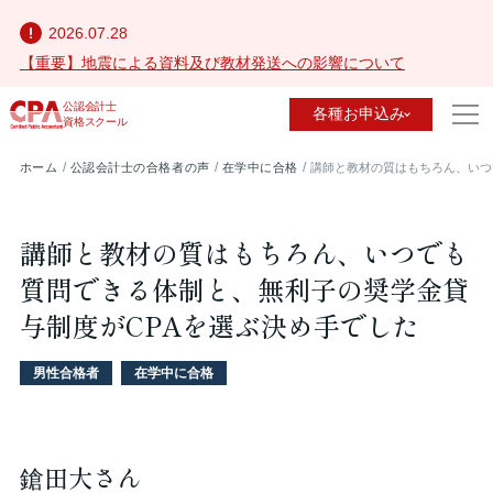
2026.07.28
【重要】地震による資料及び教材発送への影響について
公認会計士
各種お申込み
資格スクール
ホーム
公認会計士の合格者の声
在学中に合格
講師と教材の質はもちろん、いつ
講師と教材の質はもちろん、いつでも
質問できる体制と、無利子の奨学金貸
与制度がCPAを選ぶ決め手でした
男性合格者
在学中に合格
鎗田大さん