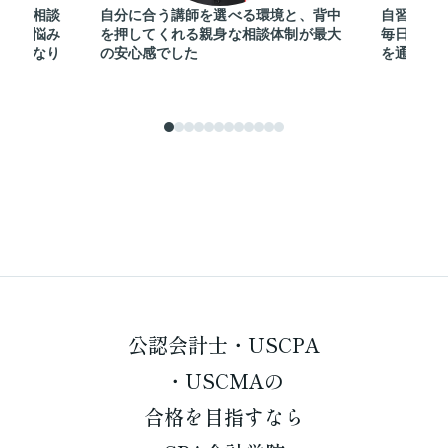
で学習相談
自分に合う講師を選べる環境と、背中
自習室を
ングで悩み
を押してくれる親身な相談体制が最大
毎日切磋
支えになり
の安心感でした
を通じて
公認会計士・USCPA
・USCMAの
合格を
目指すなら