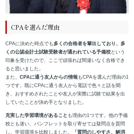
CPAを選んだ理由
CPAに決めた時点でも
多くの合格者を輩出しており、多
くの公認会計士試験受験者が通われている予備校
という
印象を受けたので、ここで頑張れば間違いなく合格でき
ると思いました。
また、
CPAに通う友人からの情報
もCPAを選んだ理由の1
つです。既にCPAに通う友人から電話で色々と話を聞
き、おすすめされたことや友人が実際に試験で結果を出
していたことが決め手となりました。
充実した学習環境があること
も理由の1つです。他の予備
校とも迷い、パンフレットを取り寄せては疑問点を質問
し、学習環境を比較しました。
「質問のしやすさ、解消