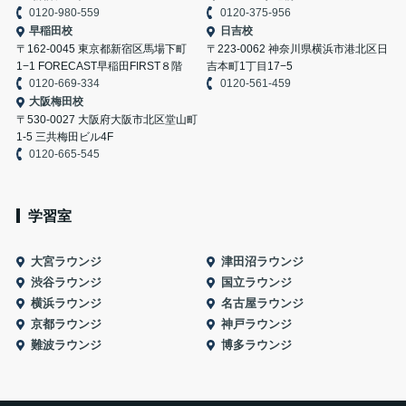
0120-980-559
0120-375-956
早稲田校
日吉校
〒162-0045 東京都新宿区馬場下町
〒223-0062 神奈川県横浜市港北区日
1−1 FORECAST早稲田FIRST８階
吉本町1丁目17−5
0120-669-334
0120-561-459
大阪梅田校
〒530-0027 大阪府大阪市北区堂山町
1-5 三共梅田ビル4F
0120-665-545
学習室
大宮ラウンジ
津田沼ラウンジ
渋谷ラウンジ
国立ラウンジ
横浜ラウンジ
名古屋ラウンジ
京都ラウンジ
神戸ラウンジ
難波ラウンジ
博多ラウンジ