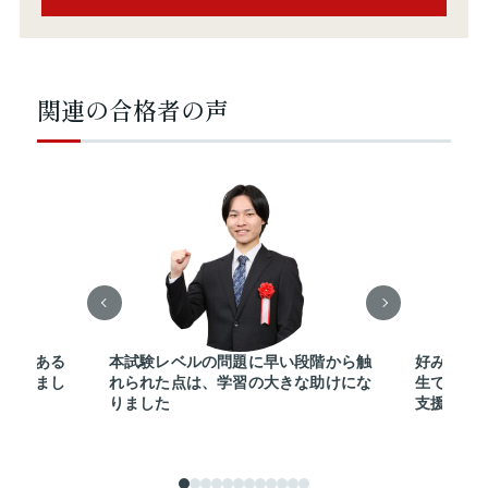
関連の合格者の声
可能である
本試験レベルの問題に早い段階から触
好みの講
選択しまし
れられた点は、学習の大きな助けにな
生でも即
りました
支援体制