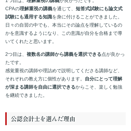
1つ目は、
理解重視の講義
が良かったです。
CPAの
理解重視の講義
を通じて、
短答式試験にも論文式
試験にも通用する知識
を身に付けることができました。
日々の自習の中でも、本当にその論点を理解しているの
かを意識するようになり、この意識が自分を合格まで導
いてくれたと思います。
2つ目は、
複数名の講師から講義を選択できる
点が良かっ
たです。
感覚重視の講師や理詰めで説明してくださる講師など、
それぞれの教え方に個性があります。
自分にとって理解
が深まる講師を自由に選択できる
からこそ、楽しく勉強
を継続できました。
公認会計士を選んだ理由