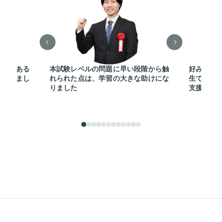
可能である
本試験レベルの問題に早い段階から触
好みの講
選択しまし
れられた点は、学習の大きな助けにな
生でも即
りました
支援体制