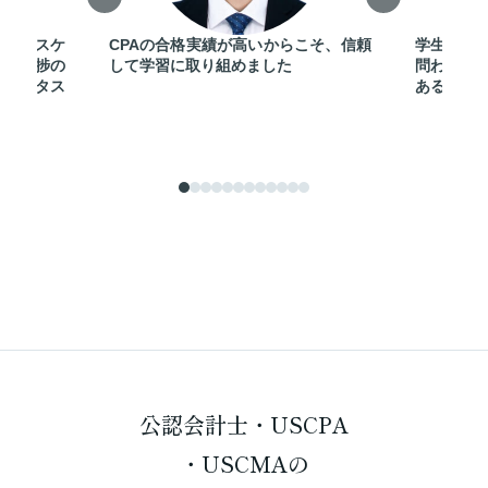
の学習スケ
CPAの合格実績が高いからこそ、信頼
学生、学
分の進捗の
して学習に取り組めました
問わず、合
の前のタス
あること
公認会計士・USCPA
・USCMAの