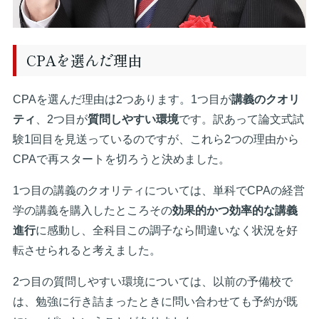
CPAを選んだ理由
CPAを選んだ理由は2つあります。1つ目が
講義のクオリ
ティ
、2つ目が
質問しやすい環境
です。訳あって論文式試
験1回目を見送っているのですが、これら2つの理由から
CPAで再スタートを切ろうと決めました。
1つ目の講義のクオリティについては、単科でCPAの経営
学の講義を購入したところその
効果的かつ効率的な講義
進行
に感動し、全科目この調子なら間違いなく状況を好
転させられると考えました。
2つ目の質問しやすい環境については、以前の予備校で
は、勉強に行き詰まったときに問い合わせても予約が既