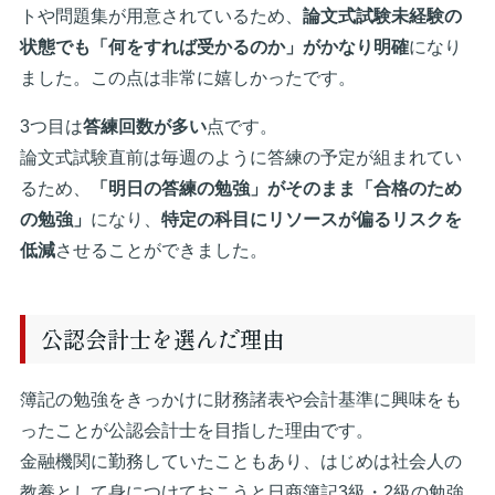
トや問題集が用意されているため、
論文式試験未経験の
状態でも「何をすれば受かるのか」がかなり明確
になり
ました。この点は非常に嬉しかったです。
3つ目は
答練回数が多い
点です。
論文式試験直前は毎週のように答練の予定が組まれてい
るため、
「明日の答練の勉強」がそのまま「合格のため
の勉強」
になり、
特定の科目にリソースが偏るリスクを
低減
させることができました。
公認会計士を選んだ理由
簿記の勉強をきっかけに財務諸表や会計基準に興味をも
ったことが公認会計士を目指した理由です。
金融機関に勤務していたこともあり、はじめは社会人の
教養として身につけておこうと日商簿記3級・2級の勉強