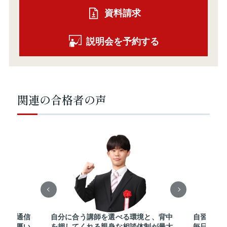
資料請求
説明会を予約する
関連の合格者の声
点や、通信
自分に合う講師を選べる環境と、背中
自習室を
きる手厚い
を押してくれる親身な相談体制が最大
毎日切磋