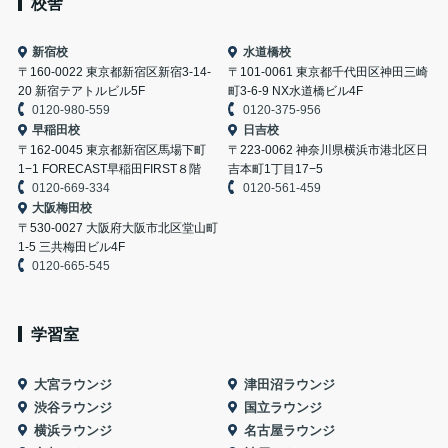
校舎
新宿校
水道橋校
〒160-0022 東京都新宿区新宿3-14-
〒101-0061 東京都千代田区神田三崎
20 新宿テアトルビル5F
町3-6-9 NX水道橋ビル4F
0120-980-559
0120-375-956
早稲田校
日吉校
〒162-0045 東京都新宿区馬場下町
〒223-0062 神奈川県横浜市港北区日
1−1 FORECAST早稲田FIRST８階
吉本町1丁目17−5
0120-669-334
0120-561-459
大阪梅田校
〒530-0027 大阪府大阪市北区堂山町
1-5 三共梅田ビル4F
0120-665-545
学習室
大宮ラウンジ
津田沼ラウンジ
渋谷ラウンジ
国立ラウンジ
横浜ラウンジ
名古屋ラウンジ