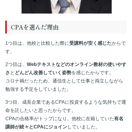
CPAを選んだ理由
1つ目は、他校と比較した際に
受講料が安く感じた
からで
す。
2つ目は、
Webテキストなどのオンライン教材の使いやす
さ
と
どんどん改善していく姿勢
を感じたからです。
コロナ禍だったため、通信生として仕事と両立しながら
勉強する予定をしていました。
3つ目、成長企業であるCPAに投資するような気持ちで運
命を託したいと思ったからです。
CPAの合格率がトップになり、他校に在籍していた
有名
講師が続々とCPAにジョイン
していました。