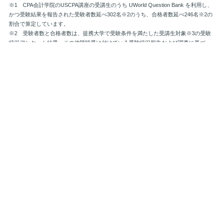
※1 CPA会計学院のUSCPA講座の受講生のうち UWorld Question Bank を利用し、
かつ受験結果を報告された受験者数延べ302名※2のうち、合格者数延べ246名※2の
割合で算定しています。
※2 受験者数と合格者数は、提携大学で受験条件を満たした受講生対象※3の受験
状況アンケート結果、その他随時受け付けている受験状況報告および調査に基づ
き、2024年1月1日～2025年9月30日の受験結果を対象に算定しています。なお、算
出対象となる母集団について、受講生全体のうち、上記のアンケート等に回答し、
UWorld Question Bank の利用の有無を含めてすべて情報を提供いただいた方を対象
としており、情報不足の方は母集団から除外しております。
※3 2025年8月31日時点までに提携大学において成績登録を行った方が該当しま
す。
参加特典