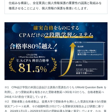
仕組みを構築し、全従業員に個人情報保護の重要性の認識と取組みを
徹底させることにより、個人情報の保護を推進いたします。
1.個人情報取り扱いに関する基本方針
当社は、お客様の個人情報を正確かつ最新の状態に保ち、個人情報へ
の不正アクセス・紛失・破損・改ざん・漏洩などを防止するため、セ
キュリティシステムの維持・管理体制の整備・社員教育の徹底等の必
要な措置を講じ、個人情報の厳重な管理を行います。
2.個人情報の定義
「個人情報」とは、生存する個人に関する情報であって、次の各号の
いずれかに該当するものをいいます（個人情報の保護に関する法律第
2条1項）。
・当該情報に含まれる氏名、生年月日その他の記述等（文書、図画若
しくは電磁的記録（電磁的方式（電子的方式、磁気的方式その他人の
知覚によっては認識することができない方式をいう。次項第二号にお
※1 CPA会計学院の米国公認会計士講座の受講生のうち UWorld Question Bank を
いて同じ。）で作られる記録をいう。以下同じ。）に記載され、若し
利用し、かつ受験結果を報告された受験者数延べ302名※2のうち、合格者数延べ
246名※2の割合で算定しています。
くは記録され、又は音声、動作その他の方法を用いて表された一切の
※2 受験者数と合格者数は、提携大学で受験条件を満たした受講生対象※3の受験
事項（個人識別符号を除く。）をいう。以下同じ。）により特定の個
状況アンケート結果、その他随時受け付けている受験状況報告および調査に基づ
人を識別することができるもの（他の情報と容易に照合することがで
き、2024年1月1日～2025年9月30日の受験結果を対象に算定しています。なお、算